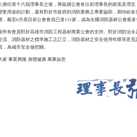
人擔任第十六屆理事長之後，將延續公會各位前理事長的政策及理念
變更用途的計劃，還有對於市政府的消防業務之專業協助，期待給各
標，截至6月底目前公會會員已達131家，成為全國消防器材公會最
謝所有會員對於高雄市消防工程器材商業公會的支持。對於消防法令
交流、消防器材之標準施工之訂立，消防器材之安全使用年限等意見
質，為城市安全做把關。
大家 事業興隆 身體健康 萬事如意