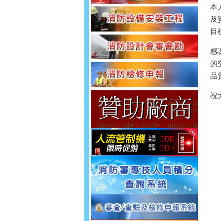
本
及
目
感
的
品
祝