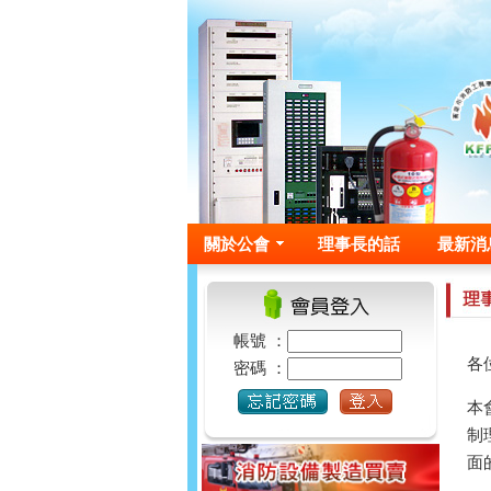
關於公會
理事長的話
最新消
帳號 ：
各
密碼 ：
本
制
面