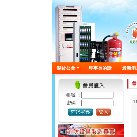
關於公會
理事長的話
最新消
帳號 ：
1
密碼 ：